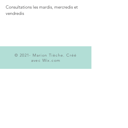
Consultations les mardis, mercredis et
vendredis
© 2021- Marion Tièche. Créé
avec
Wix.com