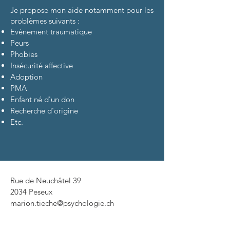
Je propose mon aide notamment pour les
problèmes suivants :
Evénement traumatique
Peurs
Phobies
Insécurité affective
Adoption
PMA
Enfant né d'un don
Recherche d'origine
Etc.
Rue de Neuchâtel 39
2034 Peseux
marion.tieche@psychologie.ch